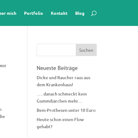
ber mich
Portfolio
Kontakt
Blog
 mir
Neueste Beiträge
Dicke und Raucher raus aus
dem Krankenhaus!
…..danach schmeckt kein
Gummibärchen mehr…
m
Bein-Prothesen unter 10 Euro
die
Heute schon einen Flow
gehabt?