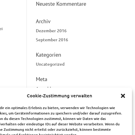
Neueste Kommentare
Archiv
ei
Dezember 2016
September 2016
Kategorien
Uncategorized
Meta
Anmelden
Cookie-Zustimmung verwalten
Eintrags-Feed
Kommentar-Feed
dir ein optimales Erlebnis zu bieten, verwenden wir Technologien wie
kies, um Geräteinformationen zu speichern und/oder darauf zuzugreifen.
WordPress.org
n du diesen Technologien zustimmst, können wir Daten wie das
fverhalten oder eindeutige IDs auf dieser Website verarbeiten. Wenn du
ne Zustimmung nicht erteilst oder zurückziehst, können bestimmte
kmale und Funktionen beeinträchtigt werden.