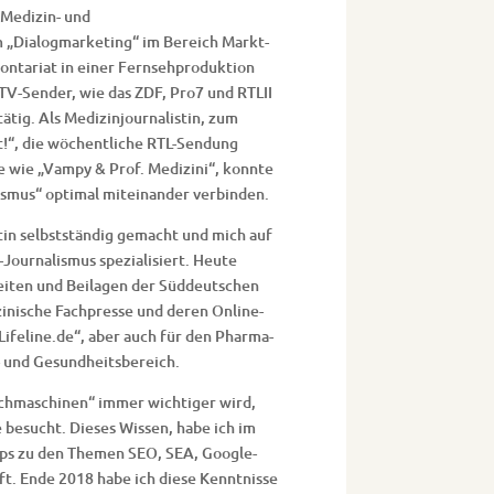
Medizin- und
m „Dialogmarketing“ im Bereich Markt-
ontariat in einer Fernsehproduktion
 TV-Sender, wie das ZDF, Pro7 und RTLII
ig. Als Medizinjournalistin, zum
t!“, die wöchentliche RTL-Sendung
 wie „Vampy & Prof. Medizini“, konnte
ismus“ optimal miteinander verbinden.
tin selbstständig gemacht und mich auf
Journalismus spezialisiert. Heute
eiten und Beilagen der Süddeutschen
zinische Fachpresse und deren Online-
„Lifeline.de“, aber auch für den Pharma-
 und Gesundheitsbereich.
uchmaschinen“ immer wichtiger wird,
besucht. Dieses Wissen, habe ich im
ops zu den Themen SEO, SEA, Google-
ft. Ende 2018 habe ich diese Kenntnisse