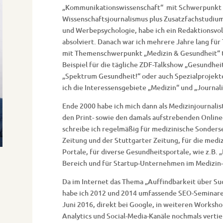
„Kommunikationswissenschaft“ mit Schwerpunkt 
Wissenschaftsjournalismus plus Zusatzfachstudiu
und Werbepsychologie, habe ich ein Redaktionsvol
absolviert. Danach war ich mehrere Jahre lang für
mit Themenschwerpunkt „Medizin & Gesundheit“ tät
Beispiel für die tägliche ZDF-Talkshow „Gesundhei
„Spektrum Gesundheit!“ oder auch Spezialprojekte
ich die Interessensgebiete „Medizin“ und „Journal
Ende 2000 habe ich mich dann als Medizinjournalis
den Print- sowie den damals aufstrebenden Online-
schreibe ich regelmäßig für medizinische Sonders
Zeitung und der Stuttgarter Zeitung, für die medi
Portale, für diverse Gesundheitsportale, wie z.B. 
Bereich und für Startup-Unternehmen im Medizin-
Da im Internet das Thema „Auffindbarkeit über S
habe ich 2012 und 2014 umfassende SEO-Seminare 
Juni 2016, direkt bei Google, in weiteren Worksh
Analytics und Social-Media-Kanäle nochmals vertie